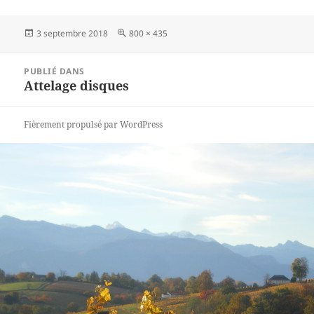
Publié
3 septembre 2018
Taille
800 × 435
le
réelle
Navigation
PUBLIÉ DANS
de
Attelage disques
l’article
Fièrement propulsé par WordPress