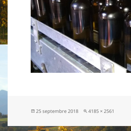
Publié
25 septembre 2018
Taille
4185 × 2561
le
réelle