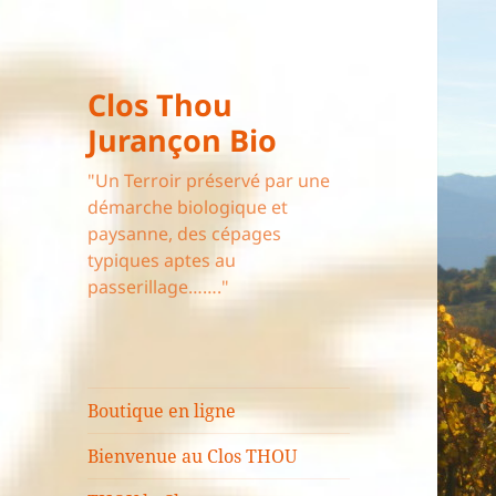
Clos Thou
Jurançon Bio
"Un Terroir préservé par une
démarche biologique et
paysanne, des cépages
typiques aptes au
passerillage……."
Boutique en ligne
Bienvenue au Clos THOU