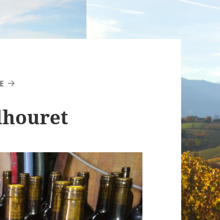
E
lhouret