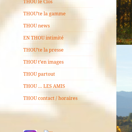
THOU le Clos
THOU’te la gamme
THOU news
EN THOU intimité
THOU’te la presse
THOU t’en images
THOU partout
THOU … LES AMIS
THOU contact / horaires