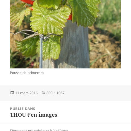
Pousse de printemps
Publié
11 mars 2016
Taille
800 × 1067
le
réelle
Navigation
PUBLIÉ DANS
de
THOU t’en images
l’article
Fièrement propulsé par WordPress