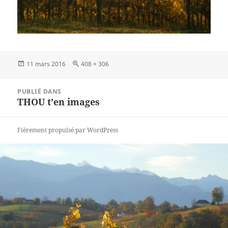
Publié
11 mars 2016
Taille
408 × 306
le
réelle
Navigation
PUBLIÉ DANS
de
THOU t’en images
l’article
Fièrement propulsé par WordPress