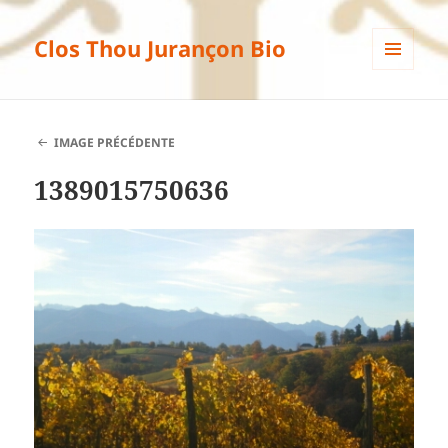
Clos Thou Jurançon Bio
MENU
ET
WIDGETS
IMAGE PRÉCÉDENTE
1389015750636