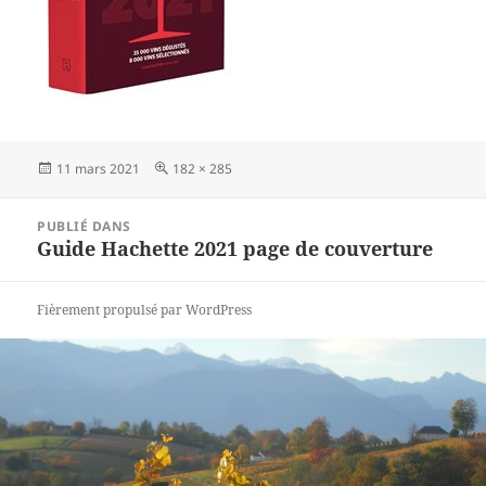
Publié
11 mars 2021
Taille
182 × 285
le
réelle
Navigation
PUBLIÉ DANS
de
Guide Hachette 2021 page de couverture
l’article
Fièrement propulsé par WordPress