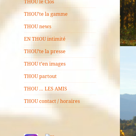
THOU le Clos
THOU’te la gamme
THOU news
EN THOU intimité
THOU’te la presse
THOU t’en images
THOU partout
THOU … LES AMIS
THOU contact / horaires