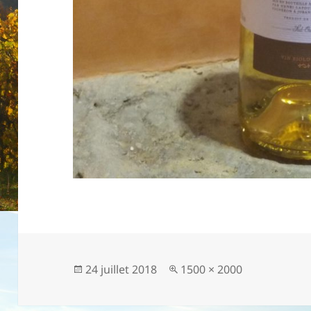
Publié
24 juillet 2018
Taille
1500 × 2000
le
réelle