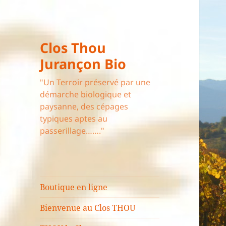
Clos Thou
Jurançon Bio
"Un Terroir préservé par une
démarche biologique et
paysanne, des cépages
typiques aptes au
passerillage……."
Boutique en ligne
Bienvenue au Clos THOU