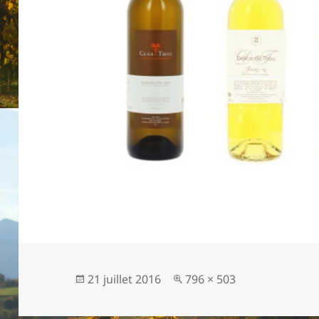
Publié
21 juillet 2016
Taille
796 × 503
le
réelle