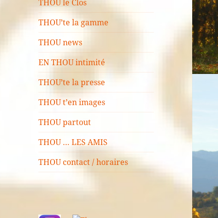
THOU le Clos
THOU’te la gamme
THOU news
EN THOU intimité
THOU’te la presse
THOU t’en images
THOU partout
THOU … LES AMIS
THOU contact / horaires