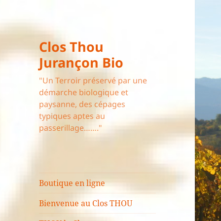
Clos Thou
Jurançon Bio
"Un Terroir préservé par une
démarche biologique et
paysanne, des cépages
typiques aptes au
passerillage……."
Boutique en ligne
Bienvenue au Clos THOU