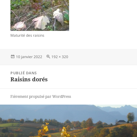
Maturité des raisins
Publié
10 janvier 2022
Taille
192 × 320
le
réelle
Navigation
PUBLIÉ DANS
de
Raisins dorés
l’article
Fièrement propulsé par WordPress