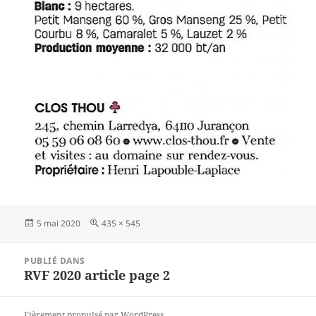
Publié
5 mai 2020
Taille
435 × 545
le
réelle
Navigation
PUBLIÉ DANS
de
RVF 2020 article page 2
l’article
Fièrement propulsé par WordPress