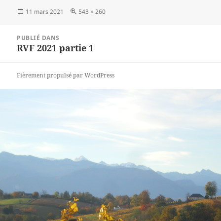
Publié
11 mars 2021
Taille
543 × 260
le
réelle
Navigation
PUBLIÉ DANS
de
RVF 2021 partie 1
l’article
Fièrement propulsé par WordPress