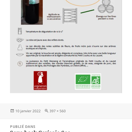
Publié
10 janvier 2022
Taille
397 × 560
le
réelle
Navigation
PUBLIÉ DANS
de