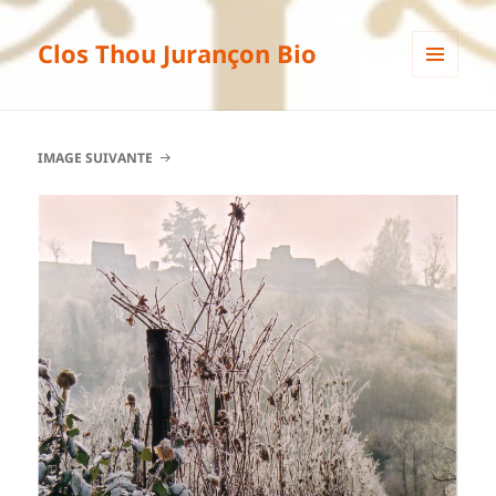
Clos Thou Jurançon Bio
MENU
ET
WIDGETS
IMAGE SUIVANTE