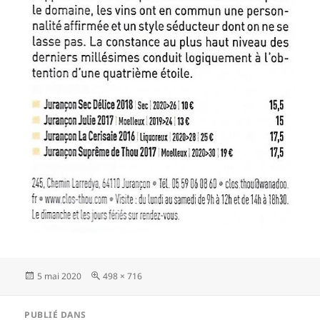
Publié
5 mai 2020
Taille
498 × 716
le
réelle
Navigation
PUBLIÉ DANS