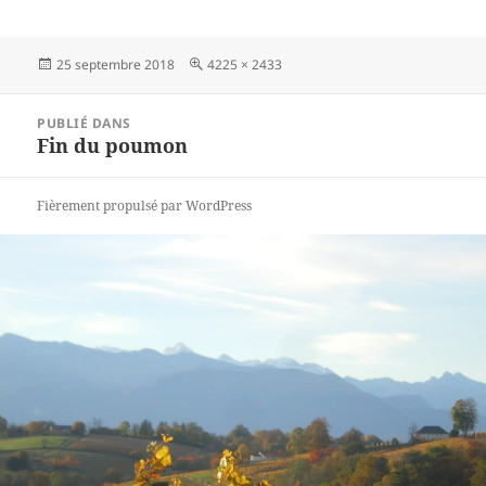
Publié
25 septembre 2018
Taille
4225 × 2433
le
réelle
Navigation
PUBLIÉ DANS
de
Fin du poumon
l’article
Fièrement propulsé par WordPress