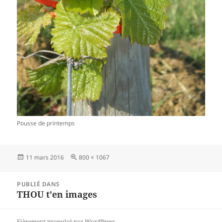
Pousse de printemps
Publié
11 mars 2016
Taille
800 × 1067
le
réelle
Navigation
PUBLIÉ DANS
de
THOU t’en images
l’article
Fièrement propulsé par WordPress