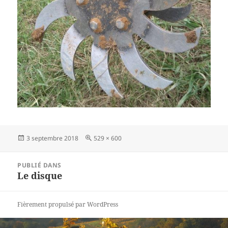
Publié
3 septembre 2018
Taille
529 × 600
le
réelle
Navigation
PUBLIÉ DANS
de
Le disque
l’article
Fièrement propulsé par WordPress