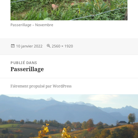
Passerillage – Novembre
Publié
10 janvier 2022
Taille
2560 × 1920
le
réelle
Navigation
PUBLIÉ DANS
de
Passerillage
l’article
Fièrement propulsé par WordPress