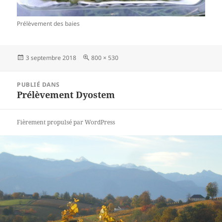
Prélèvement des baies
Publié
3 septembre 2018
Taille
800 × 530
le
réelle
Navigation
PUBLIÉ DANS
de
Prélèvement Dyostem
l’article
Fièrement propulsé par WordPress