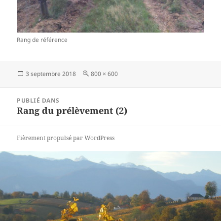
Rang de référence
Publié
3 septembre 2018
Taille
800 × 600
le
réelle
Navigation
PUBLIÉ DANS
de
Rang du prélèvement (2)
l’article
Fièrement propulsé par WordPress